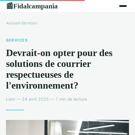
Fidalcampania
📰
Accueil
›
Services
SERVICES
Devrait-on opter pour des
solutions de courrier
respectueuses de
l'environnement?
Liam — 24 avril 2025 — 7 min de lecture