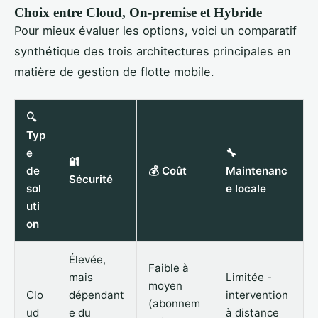
Choix entre Cloud, On-premise et Hybride
Pour mieux évaluer les options, voici un comparatif
synthétique des trois architectures principales en
matière de gestion de flotte mobile.
🔍
Typ
e
🔧
🔐
de
💰 Coût
Maintenanc
Sécurité
sol
e locale
uti
on
Élevée,
Faible à
mais
Limitée -
moyen
Clo
dépendant
intervention
(abonnem
ud
e du
à distance