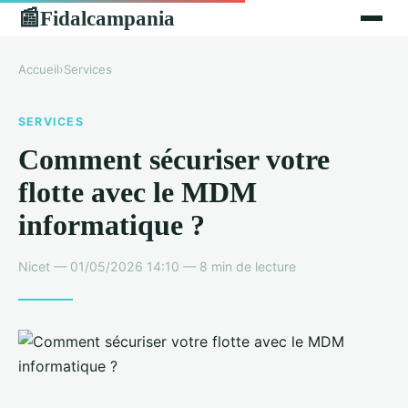
Fidalcampania
📰
Accueil
›
Services
SERVICES
Comment sécuriser votre
flotte avec le MDM
informatique ?
Nicet — 01/05/2026 14:10 — 8 min de lecture