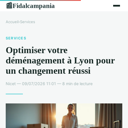
Fidalcampania
📰
Accueil
›
Services
SERVICES
Optimiser votre
déménagement à Lyon pour
un changement réussi
Nicet — 09/07/2026 11:01 — 8 min de lecture