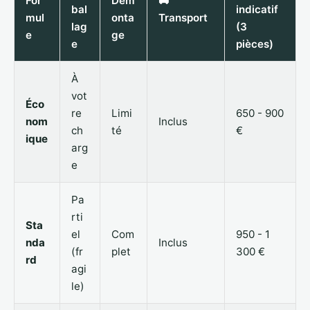
For
Dém
🚚
bal
indicatif
mul
onta
Transport
lag
(3
e
ge
e
pièces)
À
vot
Éco
re
Limi
650 - 900
nom
Inclus
ch
té
€
ique
arg
e
Pa
rti
Sta
el
Com
950 - 1
nda
Inclus
(fr
plet
300 €
rd
agi
le)