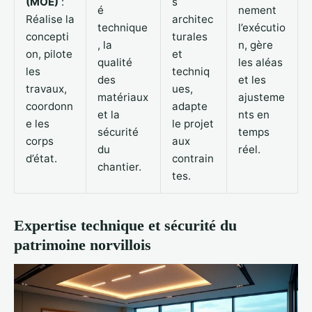
(MOE)
:
s
é
nement
Réalise la
architec
technique
l’exécutio
concepti
turales
, la
n, gère
on, pilote
et
qualité
les aléas
les
techniq
des
et les
travaux,
ues,
matériaux
ajusteme
coordonn
adapte
et la
nts en
e les
le projet
sécurité
temps
corps
aux
du
réel.
d’état.
contrain
chantier.
tes.
Expertise technique et sécurité du
patrimoine norvillois