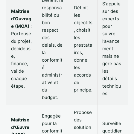
Détient la
S’appuie
responsa
Définit
Maîtrise
sur des
bilité du
les
d’Ouvrag
experts
bon
objectifs
e (MOA)
:
pour
respect
, choisit
Porteuse
suivre
des
les
du projet,
l’avance
délais, de
prestata
décideus
ment,
la
ires,
e,
mais ne
conformit
donne
finance,
gère pas
é
les
valide
les
administr
accords
chaque
détails
ative et
de
étape.
techniqu
du
principe.
es.
budget.
Propose
Engagée
Maîtrise
des
pour la
Surveille
d’Œuvre
solution
conformit
quotidien