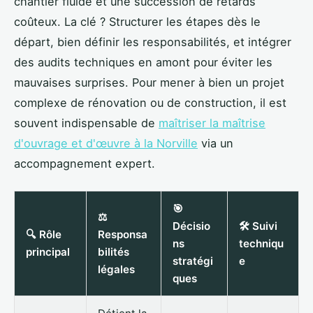
chantier fluide et une succession de retards
coûteux. La clé ? Structurer les étapes dès le
départ, bien définir les responsabilités, et intégrer
des audits techniques en amont pour éviter les
mauvaises surprises. Pour mener à bien un projet
complexe de rénovation ou de construction, il est
souvent indispensable de
maîtriser la maîtrise
d'ouvrage et d'œuvre à la Norville
via un
accompagnement expert.
🎯
⚖️
Décisio
🛠️ Suivi
🔍 Rôle
Responsa
ns
techniqu
principal
bilités
stratégi
e
légales
ques