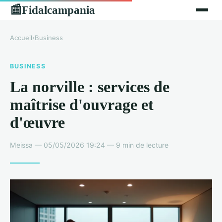
Fidalcampania
📰
Accueil
›
Business
BUSINESS
La norville : services de
maîtrise d'ouvrage et
d'œuvre
Meissa — 05/05/2026 19:24 — 9 min de lecture