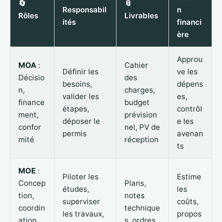
🔄
📎
Responsabil
n
Rôles
Livrables
ités
financi
ère
Approu
MOA
:
Cahier
Définir les
ve les
Décisio
des
besoins,
dépens
n,
charges,
valider les
es,
finance
budget
étapes,
contrôl
ment,
prévision
déposer le
e les
confor
nel, PV de
permis
avenan
mité
réception
ts
MOE
:
Piloter les
Estime
Concep
Plans,
études,
les
tion,
notes
superviser
coûts,
coordin
technique
les travaux,
propos
ation,
s, ordres