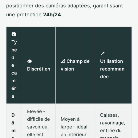
positionner des caméras adaptées, garantissant
une protection
24h/24
.
📷
Ty
pe
📍
d
👁️
📐 Champ de
Utilisation
e
Discrétion
vision
recomman
ca
dée
m
ér
a
Élevée -
D
Caisses,
difficile de
Moyen à
ô
rayonnage,
savoir où
large - idéal
m
entrée du
elle est
en intérieur