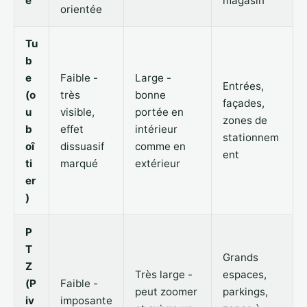
e
magasin
orientée
Tu
b
e
Faible -
Large -
Entrées,
(o
très
bonne
façades,
u
visible,
portée en
zones de
b
effet
intérieur
stationnem
oî
dissuasif
comme en
ent
ti
marqué
extérieur
er
)
P
T
Grands
Z
Très large -
espaces,
(P
Faible -
peut zoomer
parkings,
iv
imposante