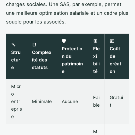
charges sociales. Une SAS, par exemple, permet
une meilleure optimisation salariale et un cadre plus
souple pour les associés.
🛡️
🎯
💶
🔧
📑
Protectio
Fle
Coût
Stru
Complex
n du
xi
de
ctur
ité des
patrimoin
bili
créati
e
statuts
e
té
on
Micr
o-
Fai
Gratui
entr
Minimale
Aucune
ble
t
epris
e
M