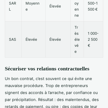
SAR
Moyenn
oy
500-1
Élevée
L
e
en
500 €
ne
Tr
ès
1 000-
SAS
Élevée
Élevée
éle
2 500
vé
€
e
Sécuriser vos relations contractuelles
Un bon contrat, c’est souvent ce qui évite une
mauvaise procédure. Trop de entrepreneurs
signent des accords à l’arrache, par confiance ou
par précipitation. Résultat : des malentendus, des
retards de paiement, ou pire : des copies de leur