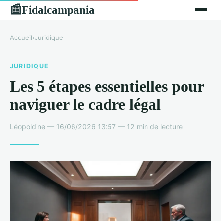
Fidalcampania
📰
Accueil
›
Juridique
JURIDIQUE
Les 5 étapes essentielles pour
naviguer le cadre légal
Léopoldine — 16/06/2026 13:57 — 12 min de lecture