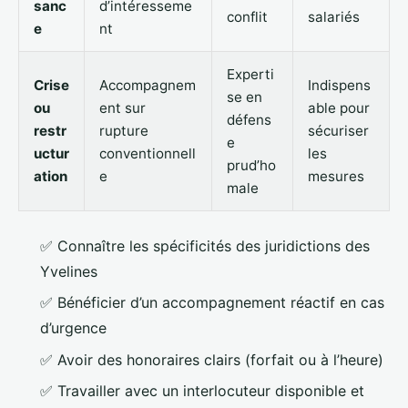
sanc
d’intéresseme
conflit
salariés
e
nt
Experti
Crise
Accompagnem
Indispens
se en
ou
ent sur
able pour
défens
restr
rupture
sécuriser
e
uctur
conventionnell
les
prud’ho
ation
e
mesures
male
✅ Connaître les spécificités des juridictions des
Yvelines
✅ Bénéficier d’un accompagnement réactif en cas
d’urgence
✅ Avoir des honoraires clairs (forfait ou à l’heure)
✅ Travailler avec un interlocuteur disponible et