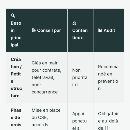
🔍
Beso
⚖️
in
📝 Conseil pur
Conten
📊 Audit
princ
tieux
ipal
Créa
Clés en main
tion /
Recomma
pour contrats,
Non
Petit
ndé en
télétravail,
priorita
e
préventio
non-
ire
struc
n
concurrence
ture
Phas
Mise en place
Appui
Obligatoir
e de
du CSE,
ponctu
e au-delà
crois
accords
el si
de 11